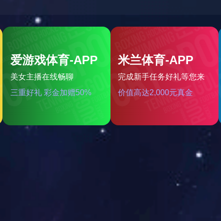
自动装配线
全自动滚子机