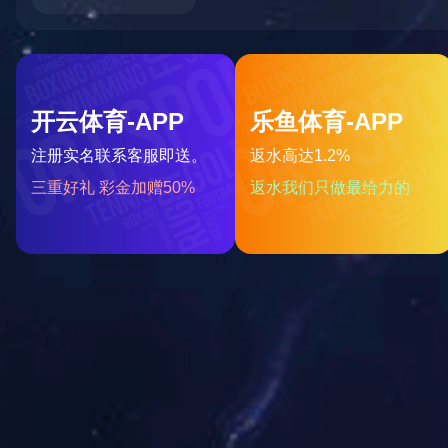
电 话：0516-86232871
传 真：0516-86285265
邮 箱：zlbc@dlgclirf.com
地 址：江苏省邳州市经济开
发区海河路32/85号
邮 编：221300