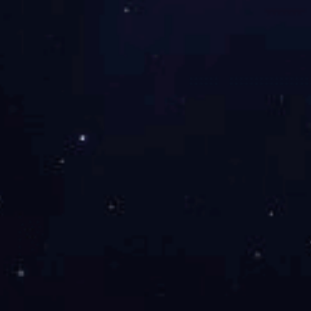
hth-华体会
关于我们
产品展示
技
（中国）官
合作伙伴
新闻资讯
联系我们
方网站-
hth.com
hth-华体会（中国）官方网站-hth.com
XUZHOU UNE INNOVATIVE TECHNOLOGY C
电 话：0516-86232871
传 真：0516-86285265
邮 箱：zlbc@dlgclirf.com
地 址：江苏省邳州市经济开发区海河路32/8
邮 编：221300