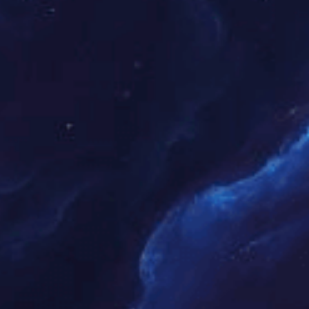
支架轴承
汽车水泵轴连轴承1
泵轴连轴承3
汽车水泵轴连轴承4