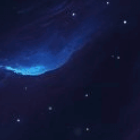
汽车水泵轴连轴承5
汽车水
您可能感兴趣的新闻
POPULAR INFO