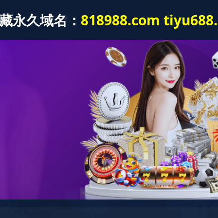
关于我们
产品展示
应用领域
技术中心
合作伙伴
新闻
售
备